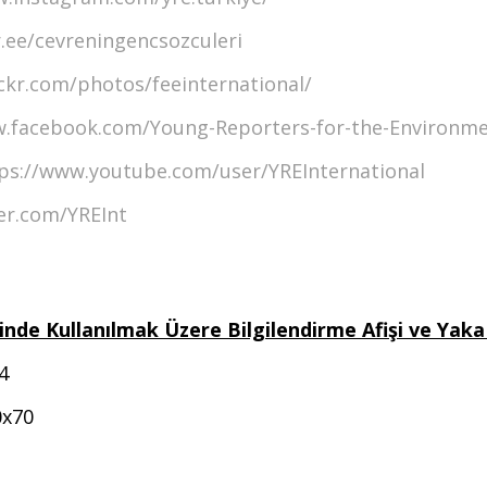
r.ee/cevreningencsozculeri
ickr.com/photos/feeinternational/
w.facebook.com/Young-Reporters-for-the-Environm
ps://www.youtube.com/user/YREInternational
ter.com/YREInt
inde Kullanılmak Üzere Bilgilendirme Afişi ve Yaka
4
0x70