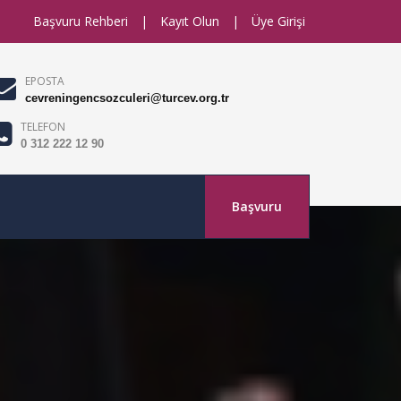
Başvuru Rehberi
|
Kayıt Olun
|
Üye Girişi
EPOSTA
cevreningencsozculeri@turcev.org.tr
TELEFON
0 312 222 12 90
Başvuru