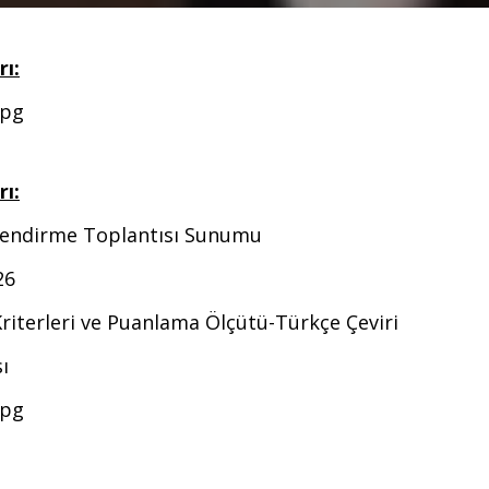
rı:
jpg
rı:
ilendirme Toplantısı Sunumu
26
Kriterleri ve Puanlama Ölçütü
-Türkçe Çeviri
ı
jpg