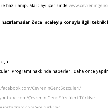
re hazırlanıp, Mart ayı içerisinde
www.cevreningencs
hazırlamadan önce inceleyip konuyla ilgili teknik 
roşür
leri Programı hakkında haberleri, daha önce yapılmış
.facebook.com/CevreninGencSozculeri/
youtube.com/Çevrenin Genç Sözcüleri Türkiye
w.instagram.com/yre.turkiye/